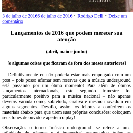
3 de julho de 2016
6 de julho de 2016
~
Rodrigo Delli
~
Deixe um
comentário
Lançamentos de 2016 que podem merecer sua
atenção
(abril, maio e junho)
[e algumas coisas que ficaram de fora dos meses anteriores]
Definitivamente eu não poderia estar mais empolgado com um
post – pois posso afirmar sem reservas que a música underground
está passando por um ótimo momento! Para além de ótimos
lançamentos internacionais, este segundo trimestre foi
particularmente positivo para a música nacional – não apenas
deveras variada como, sobretudo, criativa e mesmo inovadora em
alguns segmentos. Desafio, assim, os leitores a conferirem os
materiais abaixo para que tirem suas próprias conclusões: coloquem
seus fones de ouvido e apertem o play!
Observação: o termo ‘música underground’ se refere a uma
infinidade de gêneros e é impossível acompanhar todos os