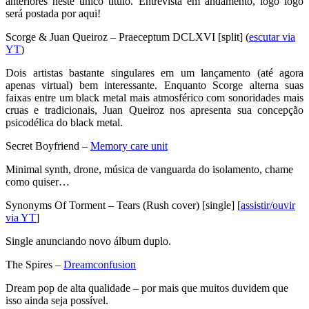
anteriores neste único título. Entrevista em andamento, logo logo
será postada por aqui!
Scorge & Juan Queiroz – Praeceptum DCLXVI [split] (
escutar via
YT
)
Dois artistas bastante singulares em um lançamento (até agora
apenas virtual) bem interessante. Enquanto Scorge alterna suas
faixas entre um black metal mais atmosférico com sonoridades mais
cruas e tradicionais, Juan Queiroz nos apresenta sua concepção
psicodélica do black metal.
Secret Boyfriend –
Memory care unit
Minimal synth, drone, música de vanguarda do isolamento, chame
como quiser…
Synonyms Of Torment – Tears (Rush cover) [single] [
assistir/ouvir
via YT
]
Single anunciando novo álbum duplo.
The Spires –
Dreamconfusion
Dream pop de alta qualidade – por mais que muitos duvidem que
isso ainda seja possível.