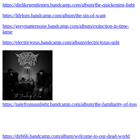
https://dielikegentlemen.bandcamp.com/album/the-quickening-light
https://lifelorn.bandcamp.com/album/the-sin-of-want
https://greymatternoise.bandcamp.com/album/extinction-in-time-
lapse
https://electricjezus.bandcamp.com/album/electricjezus-split
https://palefromsunlight.bandcamp.com/album/the-familiarity-of-loss
.
.
https://dir666.bandcamp.com/album/welcome-to-our-dead-world