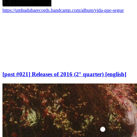
https://umbadubarecords.bandcamp.com/album/vida-que-segue
[post #021] Releases of 2016 (2° quarter) [english]