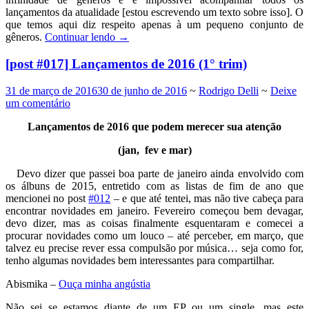
lançamentos da atualidade [estou escrevendo um texto sobre isso]. O
que temos aqui diz respeito apenas à um pequeno conjunto de
gêneros.
Continuar lendo
→
[post #017] Lançamentos de 2016 (1° trim)
31 de março de 2016
30 de junho de 2016
~
Rodrigo Delli
~
Deixe
um comentário
Lançamentos de 2016 que podem merecer sua atenção
(jan, fev e mar)
Devo dizer que passei boa parte de janeiro ainda envolvido com
os álbuns de 2015, entretido com as listas de fim de ano que
mencionei no post
#012
– e que até tentei, mas não tive cabeça para
encontrar novidades em janeiro. Fevereiro começou bem devagar,
devo dizer, mas as coisas finalmente esquentaram e comecei a
procurar novidades como um louco – até perceber, em março, que
talvez eu precise rever essa compulsão por música… seja como for,
tenho algumas novidades bem interessantes para compartilhar.
Abismika –
Ouça minha angústia
Não sei se estamos diante de um EP ou um single, mas este