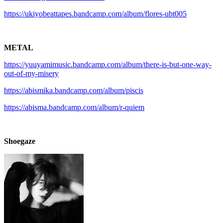
https://ukiyobeattapes.bandcamp.com/album/flores-ubt005
METAL
https://yuuyamimusic.bandcamp.com/album/there-is-but-one-way-
out-of-my-misery
https://abismika.bandcamp.com/album/piscis
https://abisma.bandcamp.com/album/r-quiem
.
Shoegaze