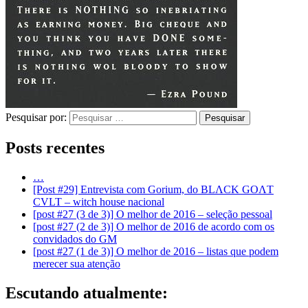
Pesquisar por:
Posts recentes
…
[Post #29] Entrevista com Gorium, do BLΛCK GOΛT
CVLT – witch house nacional
[post #27 (3 de 3)] O melhor de 2016 – seleção pessoal
[post #27 (2 de 3)] O melhor de 2016 de acordo com os
convidados do GM
[post #27 (1 de 3)] O melhor de 2016 – listas que podem
merecer sua atenção
Escutando atualmente: