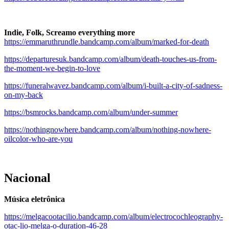
.
Indie, Folk, Screamo everything more
https://emmaruthrundle.bandcamp.com/album/marked-for-death
https://departuresuk.bandcamp.com/album/death-touches-us-from-
the-moment-we-begin-to-love
https://funeralwavez.bandcamp.com/album/i-built-a-city-of-sadness-
on-my-back
https://bsmrocks.bandcamp.com/album/under-summer
https://nothingnowhere.bandcamp.com/album/nothing-nowhere-
oilcolor-who-are-you
Nacional
Música eletrônica
https://melgacootacilio.bandcamp.com/album/electrocochleography-
otac-lio-melga-o-duration-46-28