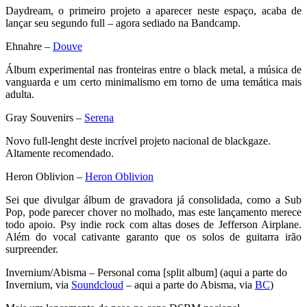
Daydream, o primeiro projeto a aparecer neste espaço, acaba de
lançar seu segundo full – agora sediado na Bandcamp.
Ehnahre –
Douve
Álbum experimental nas fronteiras entre o black metal, a música de
vanguarda e um certo minimalismo em torno de uma temática mais
adulta.
Gray Souvenirs –
Serena
Novo full-lenght deste incrível projeto nacional de blackgaze.
Altamente recomendado.
Heron Oblivion –
Heron Oblivion
Sei que divulgar álbum de gravadora já consolidada, como a Sub
Pop, pode parecer chover no molhado, mas este lançamento merece
todo apoio. Psy indie rock com altas doses de Jefferson Airplane.
Além do vocal cativante garanto que os solos de guitarra irão
surpreender.
Invernium/Abisma – Personal coma [split album] (aqui a parte do
Invernium, via
Soundcloud
– aqui a parte do Abisma, via
BC
)