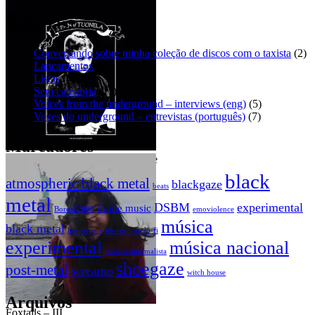
Mini Dresses – Sad eyes [EP]
BLΛCK GOΛT CVLT – ΛĿ
ΛȤĬƑ
Galerias:
Conversando sobre minha coleção de discos com o taxista
(2)
Lançamentos
(4)
Listas
(4)
Sem categoria
(11)
Voices from the underground – interviews (eng)
(5)
Vozes do underground – entrevistas (português)
(7)
Marcadores
Swan of Tuonela – An incomplete
rリiチcャhーaドr_d – It’s only a
portrait
dream
black
atmospheric black metal
blackgaze
beats
metal
DSBM
experimental
drone music
Boreal 2000
emoviolence
música
black metal
horrorcore
horror trap
lo-fi
experimental
música nacional
música minimalista
shoegaze
post-metal
screamo
witch house
Arquivos
Foxtails – III