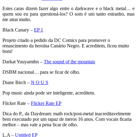
Estes caras dizem fazer algo entre o darkwave e o black metal… e
quem sou eu para questioná-los? O som é um tanto estranho, mas
me atrai muito.
Black Canary –
EP 1
Projeto criado a pedido da DC Comics para promover o
renascimento da heroína Canário Negro. E acreditem, ficou muito
bom!
Darkat Yuuyamihn –
The sound of the mountais
DSBM nacional… para se ficar de olho.
Diane Birch –
N O U S
Pop music ainda pode ser inteligente, acreditem.
Flicker Rate –
Flicker Rate EP
Dica do P., da Daydream: math rock/post-metal inacreditavelmente
bem executado por um rapaz de meros 16 anos. Com vocais ficaria
melhor – mas vale a pena ficar de olho.
L.A –
Untitled EP