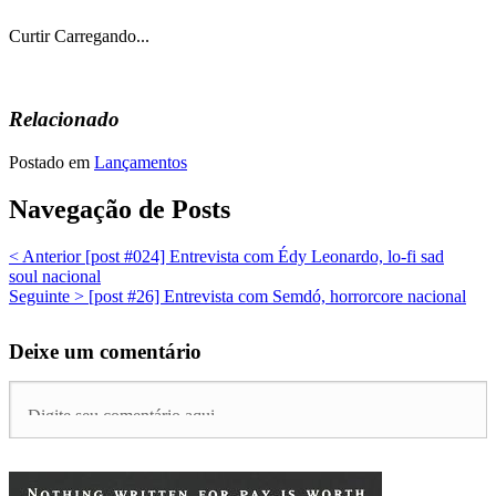
Curtir
Carregando...
Relacionado
Postado em
Lançamentos
Navegação de Posts
< Anterior
[post #024] Entrevista com Édy Leonardo, lo-fi sad
soul nacional
Seguinte >
[post #26] Entrevista com Semdó, horrorcore nacional
Deixe um comentário