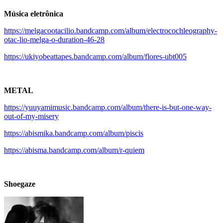
Música eletrônica
https://melgacootacilio.bandcamp.com/album/electrocochleography-
otac-lio-melga-o-duration-46-28
https://ukiyobeattapes.bandcamp.com/album/flores-ubt005
METAL
https://yuuyamimusic.bandcamp.com/album/there-is-but-one-way-
out-of-my-misery
https://abismika.bandcamp.com/album/piscis
https://abisma.bandcamp.com/album/r-quiem
.
Shoegaze