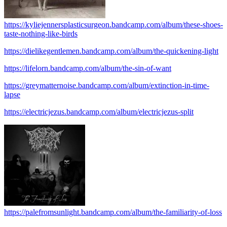
https://kyliejennersplasticsurgeon.bandcamp.com/album/these-shoes-
taste-nothing-like-birds
https://dielikegentlemen.bandcamp.com/album/the-quickening-light
https://lifelorn.bandcamp.com/album/the-sin-of-want
https://greymatternoise.bandcamp.com/album/extinction-in-time-
lapse
https://electricjezus.bandcamp.com/album/electricjezus-split
https://palefromsunlight.bandcamp.com/album/the-familiarity-of-loss