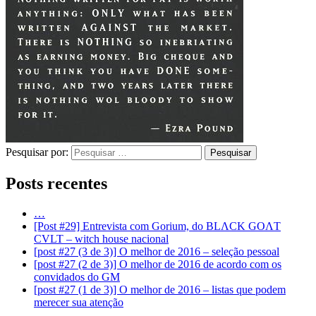
Pesquisar por:
Posts recentes
…
[Post #29] Entrevista com Gorium, do BLΛCK GOΛT
CVLT – witch house nacional
[post #27 (3 de 3)] O melhor de 2016 – seleção pessoal
[post #27 (2 de 3)] O melhor de 2016 de acordo com os
convidados do GM
[post #27 (1 de 3)] O melhor de 2016 – listas que podem
merecer sua atenção