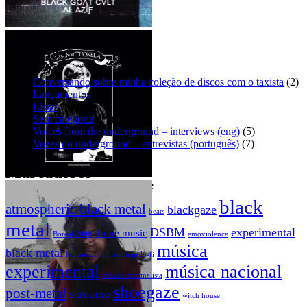
Mini Dresses – Sad eyes [EP]
BLΛCK GOΛT CVLT – ΛĿ
ΛȤĬƑ
Galerias:
Conversando sobre minha coleção de discos com o taxista
(2)
Lançamentos
(4)
Listas
(4)
Sem categoria
(11)
Voices from the underground – interviews (eng)
(5)
Vozes do underground – entrevistas (português)
(7)
Marcadores
Swan of Tuonela – An incomplete
rリiチcャhーaドr_d – It’s only a
portrait
dream
black
atmospheric black metal
blackgaze
beats
metal
DSBM
experimental
drone music
Boreal 2000
emoviolence
música
black metal
horrorcore
horror trap
lo-fi
experimental
música nacional
música minimalista
shoegaze
post-metal
screamo
witch house