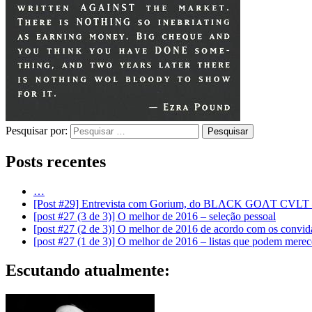
Pesquisar por:
Posts recentes
…
[Post #29] Entrevista com Gorium, do BLΛCK GOΛT CVLT – 
[post #27 (3 de 3)] O melhor de 2016 – seleção pessoal
[post #27 (2 de 3)] O melhor de 2016 de acordo com os conv
[post #27 (1 de 3)] O melhor de 2016 – listas que podem merec
Escutando atualmente: