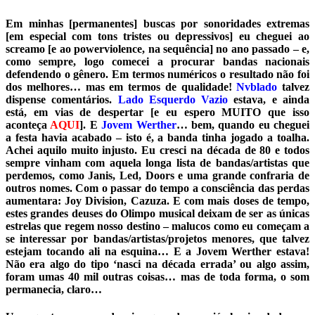
Em minhas [permanentes] buscas por sonoridades extremas
[em especial com tons tristes ou depressivos] eu cheguei ao
screamo [e ao powerviolence, na sequência] no ano passado – e,
como sempre, logo comecei a procurar bandas nacionais
defendendo o gênero. Em termos numéricos o resultado não foi
dos melhores… mas em termos de qualidade!
Nvblado
talvez
dispense comentários.
Lado Esquerdo Vazio
estava, e ainda
está, em vias de despertar [e eu espero MUITO que isso
aconteça
AQUI
]. E
Jovem Werther
… bem, quando eu cheguei
a festa havia acabado – isto é, a banda tinha jogado a toalha.
Achei aquilo muito injusto. Eu cresci na década de 80 e todos
sempre vinham com aquela longa lista de bandas/artistas que
perdemos, como Janis, Led, Doors e uma grande confraria de
outros nomes. Com o passar do tempo a consciência das perdas
aumentara: Joy Division, Cazuza. E com mais doses de tempo,
estes grandes deuses do Olimpo musical deixam de ser as únicas
estrelas que regem nosso destino – malucos como eu começam a
se interessar por bandas/artistas/projetos menores, que talvez
estejam tocando ali na esquina… E a Jovem Werther estava!
Não era algo do tipo ‘nasci na década errada’ ou algo assim,
foram umas 40 mil outras coisas… mas de toda forma, o som
permanecia, claro…