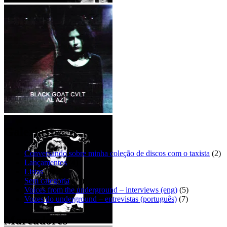
흰색 죽음 – 아버지
Mini Dresses – Sad eyes [EP]
BLΛCK GOΛT CVLT – ΛĿ
ΛȤĬƑ
Galerias:
Conversando sobre minha coleção de discos com o taxista
(2)
Lançamentos
(4)
Listas
(4)
Sem categoria
(11)
Voices from the underground – interviews (eng)
(5)
Vozes do underground – entrevistas (português)
(7)
Marcadores