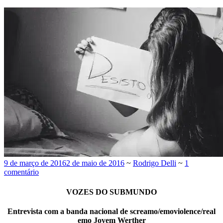
9 de março de 2016
2 de maio de 2016
~
Rodrigo Delli
~
1
comentário
VOZES DO SUBMUNDO
Entrevista com a banda nacional de screamo/emoviolence/real
emo Jovem Werther