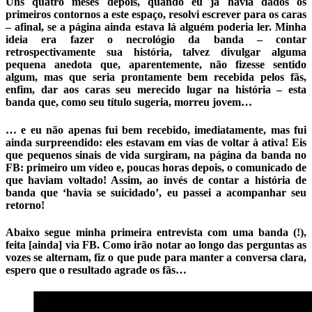
Uns quatro meses depois, quando eu já havia dados os
primeiros contornos a este espaço, resolvi escrever para os caras
– afinal, se a página ainda estava lá alguém poderia ler. Minha
ideia era fazer o necrológio da banda – contar
retrospectivamente sua história, talvez divulgar alguma
pequena anedota que, aparentemente, não fizesse sentido
algum, mas que seria prontamente bem recebida pelos fãs,
enfim, dar aos caras seu merecido lugar na história – esta
banda que, como seu título sugeria, morreu jovem…
… e eu não apenas fui bem recebido, imediatamente, mas fui
ainda surpreendido: eles estavam em vias de voltar à ativa! Eis
que pequenos sinais de vida surgiram, na página da banda no
FB: primeiro um vídeo e, poucas horas depois, o comunicado de
que haviam voltado! Assim, ao invés de contar a história de
banda que ‘havia se suicidado’, eu passei a acompanhar seu
retorno!
Abaixo segue minha primeira entrevista com uma banda (!),
feita [ainda] via FB. Como irão notar ao longo das perguntas as
vozes se alternam, fiz o que pude para manter a conversa clara,
espero que o resultado agrade os fãs…