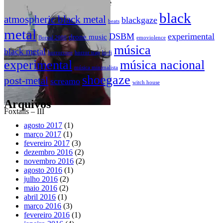
Swan of Tuonela – An incomplete
rリiチcャhーaドr_d – It’s only a
portrait
dream
black
atmospheric black metal
blackgaze
beats
metal
DSBM
experimental
drone music
Boreal 2000
emoviolence
música
black metal
horrorcore
horror trap
lo-fi
experimental
música nacional
música minimalista
shoegaze
post-metal
screamo
witch house
Arquivos
Foxtails – III
agosto 2017
(1)
março 2017
(1)
fevereiro 2017
(3)
dezembro 2016
(2)
novembro 2016
(2)
agosto 2016
(1)
julho 2016
(2)
maio 2016
(2)
abril 2016
(1)
março 2016
(3)
fevereiro 2016
(1)