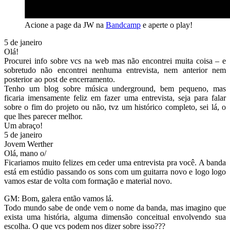
Acione a page da JW na
Bandcamp
e aperte o play!
5 de janeiro
Olá!
Procurei info sobre vcs na web mas não encontrei muita coisa – e
sobretudo não encontrei nenhuma entrevista, nem anterior nem
posterior ao post de encerramento.
Tenho um blog sobre música underground, bem pequeno, mas
ficaria imensamente feliz em fazer uma entrevista, seja para falar
sobre o fim do projeto ou não, tvz um histórico completo, sei lá, o
que lhes parecer melhor.
Um abraço!
5 de janeiro
Jovem Werther
Olá, mano o/
Ficariamos muito felizes em ceder uma entrevista pra você. A banda
está em estúdio passando os sons com um guitarra novo e logo logo
vamos estar de volta com formação e material novo.
GM: Bom, galera então vamos lá.
Todo mundo sabe de onde vem o nome da banda, mas imagino que
exista uma história, alguma dimensão conceitual envolvendo sua
escolha. O que vcs podem nos dizer sobre isso???