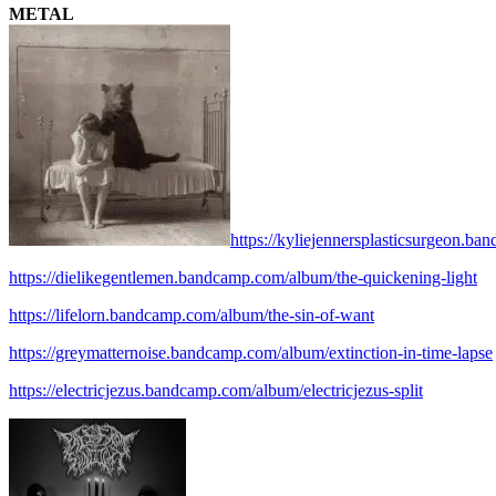
METAL
https://kyliejennersplasticsurgeon.ba
https://dielikegentlemen.bandcamp.com/album/the-quickening-light
https://lifelorn.bandcamp.com/album/the-sin-of-want
https://greymatternoise.bandcamp.com/album/extinction-in-time-lapse
https://electricjezus.bandcamp.com/album/electricjezus-split