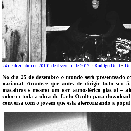
24 de dezembro de 2016
1 de fevereiro de 2017
~
Rodrigo Delli
~
De
No dia 25 de dezembro o mundo será presenteado co
nacional. Acontece que antes de dirigir todo seu 
macabras e mesmo um tom atmosférico glacial – alé
colocou toda a obra do Lado Oculto para download g
conversa com o jovem que está aterrorizando a popula