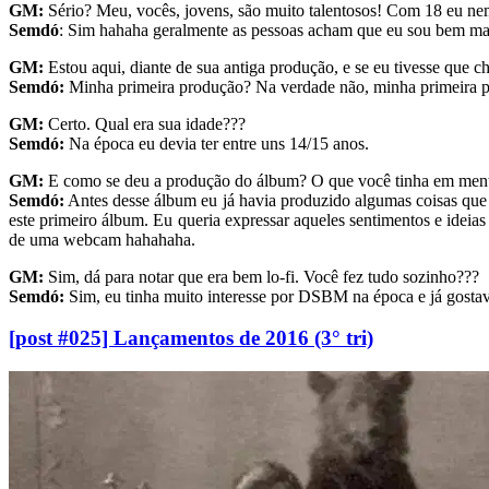
GM:
Sério? Meu, vocês, jovens, são muito talentosos! Com 18 eu n
Semdó
: Sim hahaha geralmente as pessoas acham que eu sou bem mais
GM:
Estou aqui, diante de sua antiga produção, e se eu tivesse que ch
Semdó:
Minha primeira produção? Na verdade não, minha primeira 
GM:
Certo. Qual era sua idade???
Semdó:
Na época eu devia ter entre uns 14/15 anos.
GM:
E como se deu a produção do álbum? O que você tinha em mente
Semdó:
Antes desse álbum eu já havia produzido algumas coisas que n
este primeiro álbum. Eu queria expressar aqueles sentimentos e ideia
de uma webcam hahahaha.
GM:
Sim, dá para notar que era bem lo-fi. Você fez tudo sozinho???
Semdó:
Sim, eu tinha muito interesse por DSBM na época e já gostav
[post #025] Lançamentos de 2016 (3° tri)