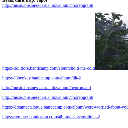
Beats, dark trap, vapor
http://music.businesscasual.biz/album/choreograph
https://soliflore.bandcamp.com/album/hold-the-cold
https://illbeokay.bandcamp.com/album/tilt-2
http://music.businesscasual.biz/album/neuromanti
http://music.businesscasual.biz/album/choreograph
https://dreamcatalogue.bandcamp.com/album/were-worried-about-yo
https://rvmirxz.bandcamp.com/album/lust-sensations-2
.