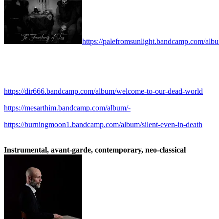
https://palefromsunlight.bandcamp.com/album
.
.
https://dir666.bandcamp.com/album/welcome-to-our-dead-world
https://mesarthim.bandcamp.com/album/-
https://burningmoon1.bandcamp.com/album/silent-even-in-death
.
Instrumental, avant-garde, contemporary, neo-classical