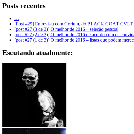
Posts recentes
…
[Post #29] Entrevista com Gorium, do BLΛCK GOΛT CVLT – 
[post #27 (3 de 3)] O melhor de 2016 – seleção pessoal
[post #27 (2 de 3)] O melhor de 2016 de acordo com os conv
[post #27 (1 de 3)] O melhor de 2016 – listas que podem merec
Escutando atualmente:
흰색 죽음 – 아버지