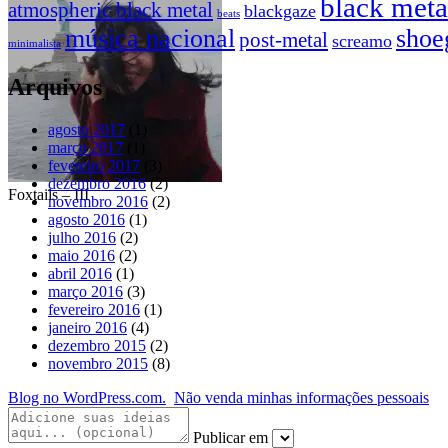
black meta
atmospheric black metal
blackgaze
beats
música nacional
shoe
post-metal
screamo
minimalista
Arquivos
agosto 2017
(1)
março 2017
(1)
fevereiro 2017
(3)
dezembro 2016
(2)
Foxtails – III
novembro 2016
(2)
agosto 2016
(1)
julho 2016
(2)
maio 2016
(2)
abril 2016
(1)
março 2016
(3)
fevereiro 2016
(1)
janeiro 2016
(4)
dezembro 2015
(2)
novembro 2015
(8)
Blog no WordPress.com.
Não venda minhas informações pessoais
Publicar em