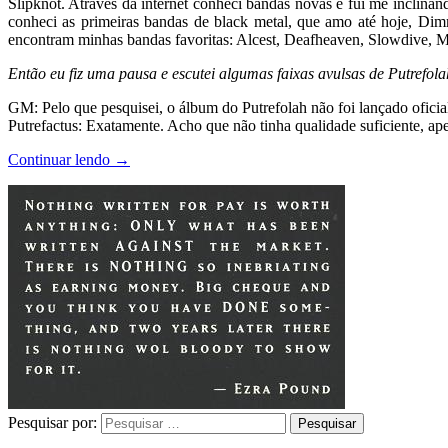
Slipknot. Através da internet conheci bandas novas e fui me inclina
conheci as primeiras bandas de black metal, que amo até hoje, Dimm
encontram minhas bandas favoritas: Alcest, Deafheaven, Slowdive, 
Então eu fiz uma pausa e escutei algumas faixas avulsas de Putrefola
GM: Pelo que pesquisei, o álbum do Putrefolah não foi lançado oficia
Putrefactus: Exatamente. Acho que não tinha qualidade suficiente, apes
Continuar lendo
→
Pesquisar por: