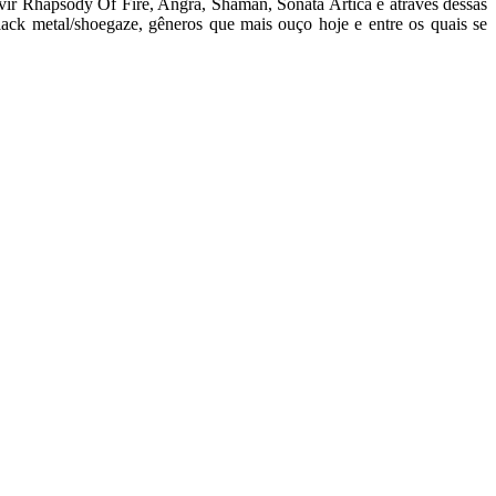
uvir Rhapsody Of Fire, Angra, Shaman, Sonata Artica e através dessas
lack metal/shoegaze, gêneros que mais ouço hoje e entre os quais se