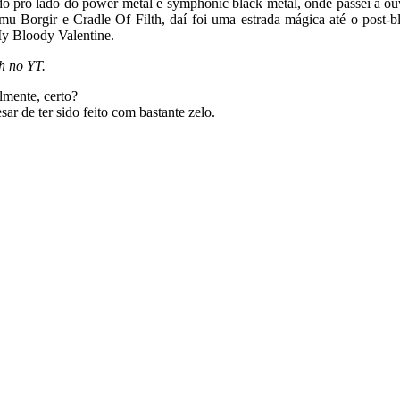
ndo pro lado do power metal e symphonic black metal, onde passei a o
u Borgir e Cradle Of Filth, daí foi uma estrada mágica até o post-b
My Bloody Valentine.
h no YT.
lmente, certo?
ar de ter sido feito com bastante zelo.