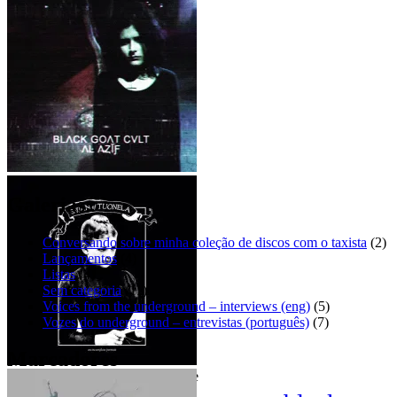
Mini Dresses – Sad eyes [EP]
BLΛCK GOΛT CVLT – ΛĿ
ΛȤĬƑ
Galerias:
Conversando sobre minha coleção de discos com o taxista
(2)
Lançamentos
(4)
Listas
(4)
Sem categoria
(11)
Voices from the underground – interviews (eng)
(5)
Vozes do underground – entrevistas (português)
(7)
Marcadores
Swan of Tuonela – An incomplete
rリiチcャhーaドr_d – It’s only a
portrait
dream