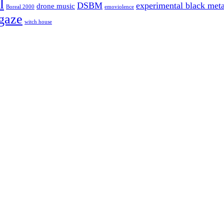
l
DSBM
experimental black meta
drone music
Boreal 2000
emoviolence
gaze
witch house