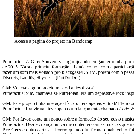
Acesse a página do projeto na Bandcamp
Putrefactus: A Gray Souvenirs surgiu quando eu ganhei minha prime
de 2015. Na sua primeira formação a banda contou com a participaç
fazer um som mais voltado pro blackgaze/DSBM, porém com o passar 
Discrets, Lantlôs, Shyy e …(DotDotDot).
GM: Vc teve algum projeto musical antes disso?
Putrefactus: Sim, chamava-se Putrefolah, era um depressive rock ins
GM: Este projeto tinha interação física ou era apenas virtual? Ele ro
Putrefactus: Era virtual, teve apenas um lançamento chamado
Fade W
GM: Por favor, conte um pouco sobre a formação do seu gosto musica
Putrefactus: Desde criança nunca me contentei com as musicas que me
Bee Gees e outros artistas. Porém quando fui ficando mais velho 