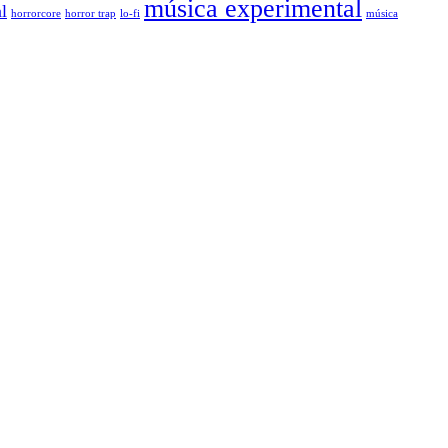
música experimental
l
horrorcore
horror trap
lo-fi
música