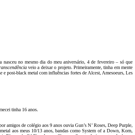
la nasceu no mesmo dia do meu aniversário, 4 de fevereiro – só que
ranscendência
veio a deixar o projeto. Primeiramente, tinha em mente
 post-black metal com influências fortes de Alcest, Amesoeurs, Les
mecei tinha 16 anos.
 por amigos de colégio aos 9 anos ouvia Gun’s N’ Roses, Deep Purple,
ew metal aos meus 10/13 anos, bandas como System of a Down, Korn,