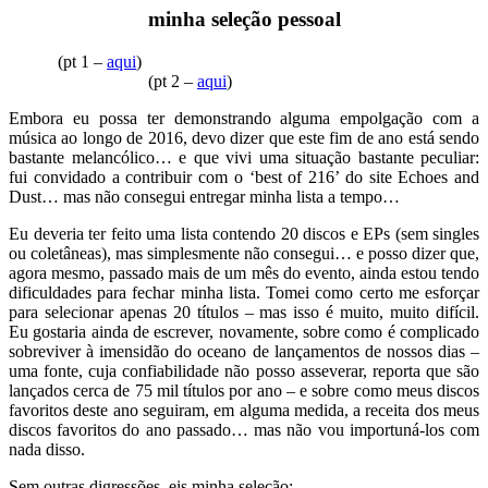
minha seleção pessoal
(pt 1 –
aqui
)
(pt 2 –
aqui
)
Embora eu possa ter demonstrando alguma empolgação com a
música ao longo de 2016, devo dizer que este fim de ano está sendo
bastante melancólico… e que vivi uma situação bastante peculiar:
fui convidado a contribuir com o ‘best of 216’ do site Echoes and
Dust… mas não consegui entregar minha lista a tempo…
Eu deveria ter feito uma lista contendo 20 discos e EPs (sem singles
ou coletâneas), mas simplesmente não consegui… e posso dizer que,
agora mesmo, passado mais de um mês do evento, ainda estou tendo
dificuldades para fechar minha lista. Tomei como certo me esforçar
para selecionar apenas 20 títulos – mas isso é muito, muito difícil.
Eu gostaria ainda de escrever, novamente, sobre como é complicado
sobreviver à imensidão do oceano de lançamentos de nossos dias –
uma fonte, cuja confiabilidade não posso asseverar, reporta que são
lançados cerca de 75 mil títulos por ano – e sobre como meus discos
favoritos deste ano seguiram, em alguma medida, a receita dos meus
discos favoritos do ano passado… mas não vou importuná-los com
nada disso.
Sem outras digressões, eis minha seleção: