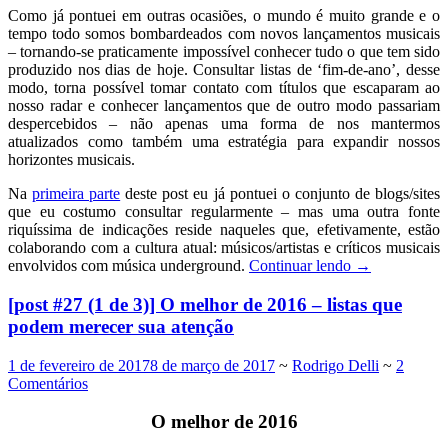
Como já pontuei em outras ocasiões, o mundo é muito grande e o
tempo todo somos bombardeados com novos lançamentos musicais
– tornando-se praticamente impossível conhecer tudo o que tem sido
produzido nos dias de hoje. Consultar listas de ‘fim-de-ano’, desse
modo, torna possível tomar contato com títulos que escaparam ao
nosso radar e conhecer lançamentos que de outro modo passariam
despercebidos – não apenas uma forma de nos mantermos
atualizados como também uma estratégia para expandir nossos
horizontes musicais.
Na
primeira parte
deste post eu já pontuei o conjunto de blogs/sites
que eu costumo consultar regularmente – mas uma outra fonte
riquíssima de indicações reside naqueles que, efetivamente, estão
colaborando com a cultura atual: músicos/artistas e críticos musicais
envolvidos com música underground.
Continuar lendo
→
[post #27 (1 de 3)] O melhor de 2016 – listas que
podem merecer sua atenção
1 de fevereiro de 2017
8 de março de 2017
~
Rodrigo Delli
~
2
Comentários
O melhor de 2016