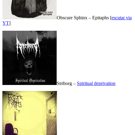
Obscure Sphinx – Epitaphs [
escutar via
YT
]
Striborg –
Spiritual deprivation