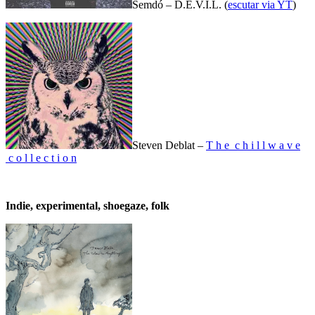
Semdó – D.E.V.I.L. (
escutar via YT
)
Steven Deblat –
T h e c h i l l w a v e
c o l l e c t i o n
Indie, experimental, shoegaze, folk