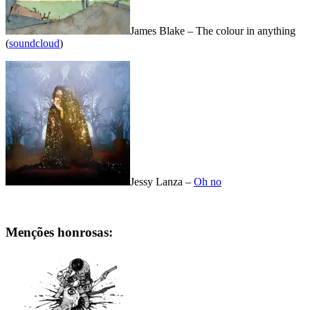
James Blake – The colour in anything
(
soundcloud
)
Jessy Lanza –
Oh no
Menções honrosas: