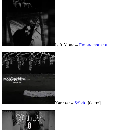
Left Alone –
Empty moment
Narcose –
Sóbrio
[demo]