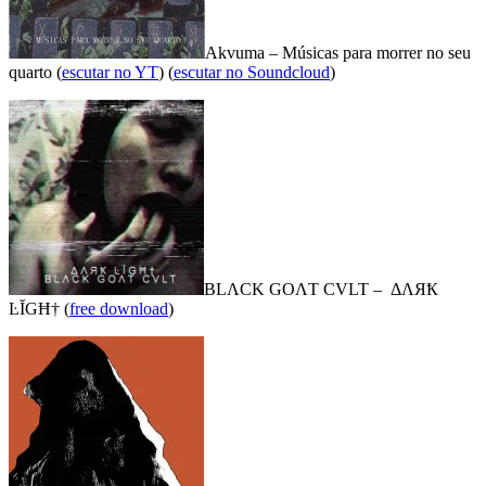
Akvuma – Músicas para morrer no seu
quarto (
escutar no YT
) (
escutar no Soundcloud
)
BLΛCK GOΛT CVLT – ΔΛЯҞ
ĿĬGĦ† (
free download
)