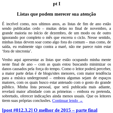
pt I
Listas que podem merecer sua atenção
É incrível como, nos ultimos anos, as listas de fim de ano estão
sendo publicadas cedo – muitas delas no final de novembro, a
grande maioria no início de dezembro, de um modo ou de outro
ignorando por completo o mês que encerra o ciclo. Nesse sentido,
minhas listas devem soar como algo fora do comum – mas como, de
saída, eu realmente sigo contra a maré, não me parece ruim estar
‘fora de sincronia’.
Venho aqui apresentar as listas que estão ocupando minha mente
neste final de ano – com as quais estou buscando minimizar os
danos causados pela força do tempo. Como o leitor poderá perceber,
a maior parte delas é de blogs/sites menores, com maior tendência
para a música underground – embora algumas sejam de espaços
maiores, com os quais busco estar antenado com o gosto do grande
público. Minha lista pessoal, que será publicada mais adiante,
revelará maior afinidade com as primeiras – embora eu pretenda,
sobretudo, oferecer indicações ainda menos usuais. Que os leitores
tirem suas próprias conclusões.
Continuar lendo
→
[post #012.3.2] O melhor de 2015 – parte final