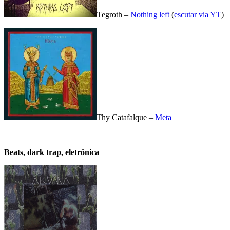
Tegroth –
Nothing left
(
escutar via YT
)
Thy Catafalque –
Meta
.
Beats, dark trap, eletrônica