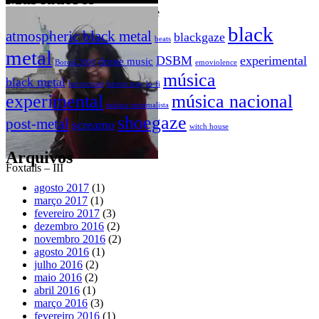
Swan of Tuonela – An incomplete
rリiチcャhーaドr_d – It’s only a
portrait
dream
black
atmospheric black metal
blackgaze
beats
metal
DSBM
experimental
drone music
Boreal 2000
emoviolence
música
black metal
horrorcore
horror trap
lo-fi
experimental
música nacional
música minimalista
shoegaze
post-metal
screamo
witch house
Arquivos
Foxtails – III
agosto 2017
(1)
março 2017
(1)
fevereiro 2017
(3)
dezembro 2016
(2)
novembro 2016
(2)
agosto 2016
(1)
julho 2016
(2)
maio 2016
(2)
abril 2016
(1)
março 2016
(3)
fevereiro 2016
(1)