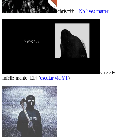
chris††† –
No lives matter
Cristalv –
infeliz.mente [EP] (
escutar via YT
)