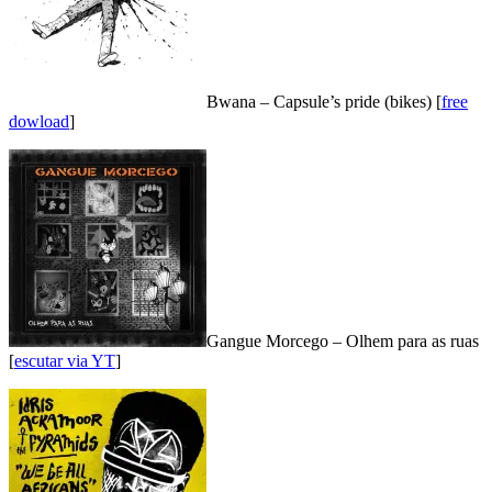
Bwana – Capsule’s pride (bikes) [
free
dowload
]
Gangue Morcego – Olhem para as ruas
[
escutar via YT
]