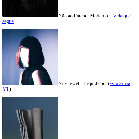
Não ao Futebol Moderno –
Vida que
segue
Nite Jewel – Liquid cool (
escutar via
YT
)