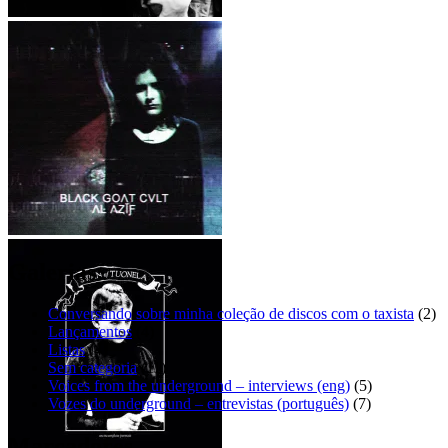
흰색 죽음 – 아버지
Mini Dresses – Sad eyes [EP]
BLΛCK GOΛT CVLT – ΛĿ
ΛȤĬƑ
Galerias:
Conversando sobre minha coleção de discos com o taxista
(2)
Lançamentos
(4)
Listas
(4)
Sem categoria
(11)
Voices from the underground – interviews (eng)
(5)
Vozes do underground – entrevistas (português)
(7)
Marcadores