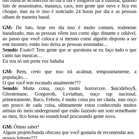
nas músicas acontecem no dia a dia e ninguém dá a mínima, quando
falo de assassinatos, matança, caos, tem gente que ouve e fica em
choque, mas na tv isso é noticiado 24 horas por dia e as pessoas
olham de maneira banal.
GM:
De fato, hoje em dia isso é muito comum, realmente
banalizado, mas as pessoas vêem isso como algo distante e odiável,
ao passo que você coloca a si mesmo como alguém disposto a ser
este monstro, então isso deixa as pessoas assustadas…
Semdó:
Exato!! Tem gente que se questiona se eu faço tudo o que
canto nas musicas…
Eu sou só um porta voz hahaha
GM:
Bem, creio que isso irá acalmar, temporariamente, a
população…
O que você tem escutado atualmente???
Semdó:
Muita coisa, ouço muito horrorcore, $uicideboy$,
Ghostemane, Gorgoroth, Leviathan, ouço rap nacional,
primeiramente, Baco, Febem, é muita coisa pra ser citada, mas ouço
um pouco de cada coisa, ultimamente estou conhecendo muitos
artistas do meio underground que estão fazendo um som semelhante
ao meu, fico horas no soundcloud procurando gente nova.
GM:
Ótimo saber!
Algum projeto/banda obscura que você gostaria de recomendar aos
nossos leitores???