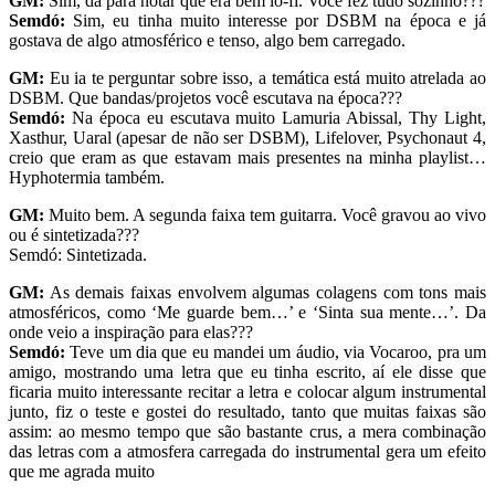
GM:
Sim, dá para notar que era bem lo-fi. Você fez tudo sozinho???
Semdó:
Sim, eu tinha muito interesse por DSBM na época e já
gostava de algo atmosférico e tenso, algo bem carregado.
GM:
Eu ia te perguntar sobre isso, a temática está muito atrelada ao
DSBM. Que bandas/projetos você escutava na época???
Semdó:
Na época eu escutava muito Lamuria Abissal, Thy Light,
Xasthur, Uaral (apesar de não ser DSBM), Lifelover, Psychonaut 4,
creio que eram as que estavam mais presentes na minha playlist…
Hyphotermia também.
GM:
Muito bem. A segunda faixa tem guitarra. Você gravou ao vivo
ou é sintetizada???
Semdó: Sintetizada.
GM:
As demais faixas envolvem algumas colagens com tons mais
atmosféricos, como ‘Me guarde bem…’ e ‘Sinta sua mente…’. Da
onde veio a inspiração para elas???
Semdó:
Teve um dia que eu mandei um áudio, via Vocaroo, pra um
amigo, mostrando uma letra que eu tinha escrito, aí ele disse que
ficaria muito interessante recitar a letra e colocar algum instrumental
junto, fiz o teste e gostei do resultado, tanto que muitas faixas são
assim: ao mesmo tempo que são bastante crus, a mera combinação
das letras com a atmosfera carregada do instrumental gera um efeito
que me agrada muito