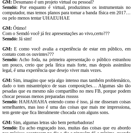
GM:
Desumano é um projeto virtual ou pessoal?
Semdó:
Por enquanto é virtual, produzimos os instrumentais no
computador, mas temos planos para tornar a banda física em 2017…
ou pelo menos tentar UHAEUHAE
GM:
Ótimo!
Com o Semdó você já fez apresentações ao vivo,certo???
Semdó:
Já sim!
GM:
E como você avalia a experiência de estar em público, em
contato com os ouvintes???
Semdó:
Acho foda, na primeira apresentação o público estranhou
um pouco, creio que pela lírica mais forte, mas depois assimilou
legal, é uma experiência que desejo viver mais vezes.
GM:
Sim, imagino que seja algo intenso mas também problemático,
dado o tom misantrópico de suas composições… Algumas são tão
pesadas que eu mesmo não compartilho no meu FB, porque podem
chocar pessoas menos preparadas rssssss
Semdó:
HAHAHAHA entendo como é isso, já me disseram coisas
semelhantes, mas isso é uma das coisas que mais me impressiona,
tem gente que fica literalmente chocada com alguns sons.
GM:
Sim, algumas letras são bem perturbadoras!
Semdó:
Eu acho engraçado isso, muitas das coisas que eu abordo