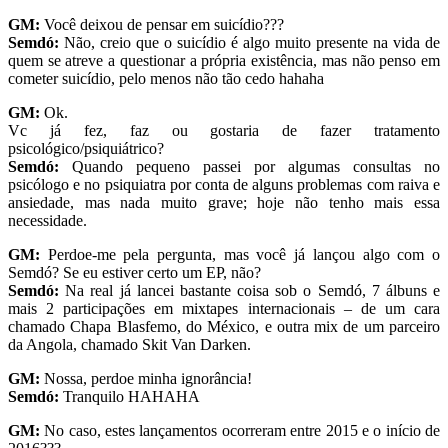
GM:
Você deixou de pensar em suicídio???
Semdó:
Não, creio que o suicídio é algo muito presente na vida de
quem se atreve a questionar a própria existência, mas não penso em
cometer suicídio, pelo menos não tão cedo hahaha
GM:
Ok.
Vc já fez, faz ou gostaria de fazer tratamento
psicológico/psiquiátrico?
Semdó:
Quando pequeno passei por algumas consultas no
psicólogo e no psiquiatra por conta de alguns problemas com raiva e
ansiedade, mas nada muito grave; hoje não tenho mais essa
necessidade.
GM:
Perdoe-me pela pergunta, mas você já lançou algo com o
Semdó? Se eu estiver certo um EP, não?
Semdó:
Na real já lancei bastante coisa sob o Semdó, 7 álbuns e
mais 2 participações em mixtapes internacionais – de um cara
chamado Chapa Blasfemo, do México, e outra mix de um parceiro
da Angola, chamado Skit Van Darken.
GM:
Nossa, perdoe minha ignorância!
Semdó:
Tranquilo HAHAHA
GM:
No caso, estes lançamentos ocorreram entre 2015 e o início de