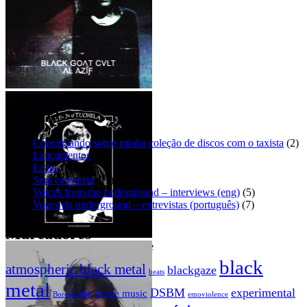
Mini Dresses – Sad eyes [EP]
BLΛCK GOΛT CVLT – ΛĿ
ΛȤĬƑ
Galerias:
Conversando sobre minha coleção de discos com o taxista
(2)
Lançamentos
(4)
Listas
(4)
Sem categoria
(11)
Voices from the underground – interviews (eng)
(5)
Vozes do underground – entrevistas (português)
(7)
Marcadores
Swan of Tuonela – An incomplete
rリiチcャhーaドr_d – It’s only a
portrait
dream
black
atmospheric black metal
blackgaze
beats
metal
DSBM
experimental
drone music
Boreal 2000
emoviolence