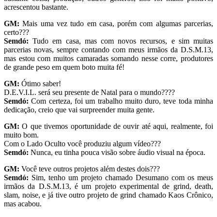
acrescentou bastante.
GM:
Mais uma vez tudo em casa, porém com algumas parcerias,
certo???
Semdó:
Tudo em casa, mas com novos recursos, e sim muitas
parcerias novas, sempre contando com meus irmãos da D.S.M.13,
mas estou com muitos camaradas somando nesse corre, produtores
de grande peso em quem boto muita fé!
GM:
Ótimo saber!
D.E.V.I.L. será seu presente de Natal para o mundo????
Semdó:
Com certeza, foi um trabalho muito duro, teve toda minha
dedicação, creio que vai surpreender muita gente.
GM:
O que tivemos oportunidade de ouvir até aqui, realmente, foi
muito bom.
Com o Lado Oculto você produziu algum vídeo???
Semdó:
Nunca, eu tinha pouca visão sobre áudio visual na época.
GM:
Você teve outros projetos além destes dois???
Semdó:
Sim, tenho um projeto chamado Desumano com os meus
irmãos da D.S.M.13, é um projeto experimental de grind, death,
slam, noise, e já tive outro projeto de grind chamado Kaos Crônico,
mas acabou.