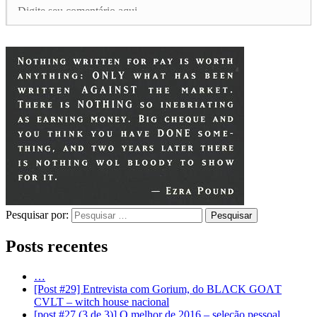
Pesquisar por:
Posts recentes
…
[Post #29] Entrevista com Gorium, do BLΛCK GOΛT
CVLT – witch house nacional
[post #27 (3 de 3)] O melhor de 2016 – seleção pessoal