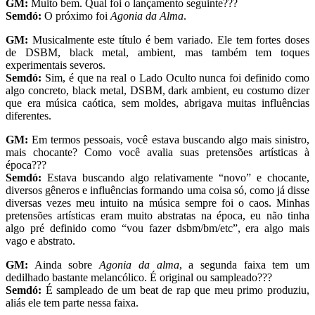
GM:
Muito bem. Qual foi o lançamento seguinte???
Semdó:
O próximo foi
Agonia da Alma
.
GM:
Musicalmente este título é bem variado. Ele tem fortes doses
de DSBM, black metal, ambient, mas também tem toques
experimentais severos.
Semdó:
Sim, é que na real o Lado Oculto nunca foi definido como
algo concreto, black metal, DSBM, dark ambient, eu costumo dizer
que era música caótica, sem moldes, abrigava muitas influências
diferentes.
GM:
Em termos pessoais, você estava buscando algo mais sinistro,
mais chocante? Como você avalia suas pretensões artísticas à
época???
Semdó:
Estava buscando algo relativamente “novo” e chocante,
diversos gêneros e influências formando uma coisa só, como já disse
diversas vezes meu intuito na música sempre foi o caos. Minhas
pretensões artísticas eram muito abstratas na época, eu não tinha
algo pré definido como “vou fazer dsbm/bm/etc”, era algo mais
vago e abstrato.
GM:
Ainda sobre
Agonia da alma
, a segunda faixa tem um
dedilhado bastante melancólico. É original ou sampleado???
Semdó:
É sampleado de um beat de rap que meu primo produziu,
aliás ele tem parte nessa faixa.