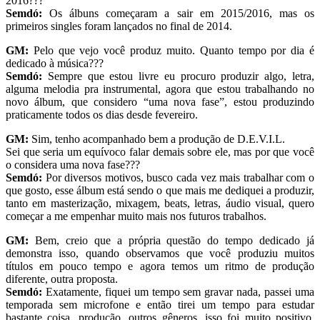
2016???
Semdó:
Os álbuns começaram a sair em 2015/2016, mas os
primeiros singles foram lançados no final de 2014.
GM:
Pelo que vejo você produz muito. Quanto tempo por dia é
dedicado à música???
Semdó:
Sempre que estou livre eu procuro produzir algo, letra,
alguma melodia pra instrumental, agora que estou trabalhando no
novo álbum, que considero “uma nova fase”, estou produzindo
praticamente todos os dias desde fevereiro.
GM:
Sim, tenho acompanhado bem a produção de D.E.V.I.L.
Sei que seria um equívoco falar demais sobre ele, mas por que você
o considera uma nova fase???
Semdó:
Por diversos motivos, busco cada vez mais trabalhar com o
que gosto, esse álbum está sendo o que mais me dediquei a produzir,
tanto em masterização, mixagem, beats, letras, áudio visual, quero
começar a me empenhar muito mais nos futuros trabalhos.
GM:
Bem, creio que a própria questão do tempo dedicado já
demonstra isso, quando observamos que você produziu muitos
títulos em pouco tempo e agora temos um ritmo de produção
diferente, outra proposta.
Semdó:
Exatamente, fiquei um tempo sem gravar nada, passei uma
temporada sem microfone e então tirei um tempo para estudar
bastante coisa, produção, outros gêneros, isso foi muito positivo,