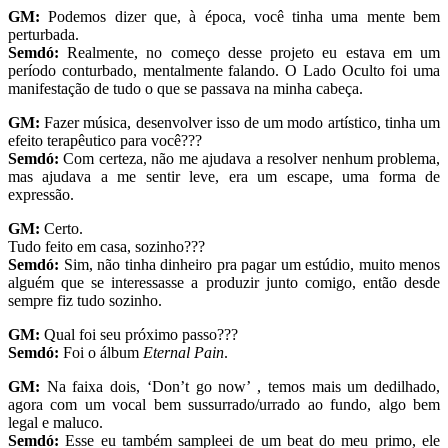
GM:
Podemos dizer que, à época, você tinha uma mente bem
perturbada.
Semdó:
Realmente, no começo desse projeto eu estava em um
período conturbado, mentalmente falando. O Lado Oculto foi uma
manifestação de tudo o que se passava na minha cabeça.
GM:
Fazer música, desenvolver isso de um modo artístico, tinha um
efeito terapêutico para você???
Semdó:
Com certeza, não me ajudava a resolver nenhum problema,
mas ajudava a me sentir leve, era um escape, uma forma de
expressão.
GM:
Certo.
Tudo feito em casa, sozinho???
Semdó:
Sim, não tinha dinheiro pra pagar um estúdio, muito menos
alguém que se interessasse a produzir junto comigo, então desde
sempre fiz tudo sozinho.
GM:
Qual foi seu próximo passo???
Semdó:
Foi o álbum
Eternal Pain
.
GM:
Na faixa dois, ‘Don’t go now’ , temos mais um dedilhado,
agora com um vocal bem sussurrado/urrado ao fundo, algo bem
legal e maluco.
Semdó:
Esse eu também sampleei de um beat do meu primo, ele