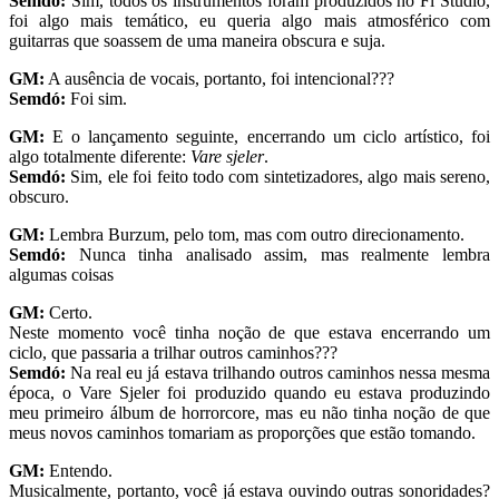
Semdó:
Sim, todos os instrumentos foram produzidos no Fl Studio,
foi algo mais temático, eu queria algo mais atmosférico com
guitarras que soassem de uma maneira obscura e suja.
GM:
A ausência de vocais, portanto, foi intencional???
Semdó:
Foi sim.
GM:
E o lançamento seguinte, encerrando um ciclo artístico, foi
algo totalmente diferente:
Vare sjeler
.
Semdó:
Sim, ele foi feito todo com sintetizadores, algo mais sereno,
obscuro.
GM:
Lembra Burzum, pelo tom, mas com outro direcionamento.
Semdó:
Nunca tinha analisado assim, mas realmente lembra
algumas coisas
GM:
Certo.
Neste momento você tinha noção de que estava encerrando um
ciclo, que passaria a trilhar outros caminhos???
Semdó:
Na real eu já estava trilhando outros caminhos nessa mesma
época, o Vare Sjeler foi produzido quando eu estava produzindo
meu primeiro álbum de horrorcore, mas eu não tinha noção de que
meus novos caminhos tomariam as proporções que estão tomando.
GM:
Entendo.
Musicalmente, portanto, você já estava ouvindo outras sonoridades?