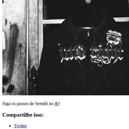
Siga os passos de Semdó no
fb
!
Compartilhe isso:
Twitter