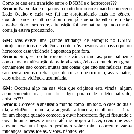
Como se deu esta transição entre o DSBM e o horrorcore???
Semdó:
Na verdade eu já ouvia muito horrorcore quando comecei o
Lado Oculto e cada vez fui me aprofundando mais no gênero,
quando lancei o ultimo álbum eu já queria trabalhar em algo
envolvendo o horrorcore, a transição foi bem natural, quando me dei
conta já estava produzindo.
GM:
Mas existe uma grande mudança de enfoque: no DSBM
introjetamos tons de violência contra nós mesmos, ao passo que no
horrorcore essa violência é apontada para fora.
Semdó:
Sim, vejo o horrorcore de várias maneiras, principalmente
como uma manifestação de ódio abstrato, ódio ao mundo em geral,
obviamente não cometi muitas das coisas que cito nas músicas, mas
são pensamentos e retratações de coisas que ocorrem, assassinatos,
caos urbano, violência acumulada.
GM:
Ocorreu algo na sua vida que originou esta virada, algum
acontecimento real, ou foi algo puramente intelectualizado,
artístico???
Semdó:
Comecei a analisar o mundo como um todo, o caos do dia a
dia, a violência rotineira, a angustia, a loucura, o inferno na Terra,
foi um choque quando comecei a ouvir horrorcore, fiquei fissurado e
ouvi durante meses e meses até me propor a fazer, creio que esse
choque teve um impacto profundo sobre mim, ocorreram várias
mudanças, novas ideias, visões, hábitos, etc.