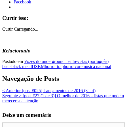
Facebook
Curtir isso:
Curtir
Carregando...
Relacionado
Postado em
Vozes do underground - entrevistas (português)
beats
black metal
DSBM
horror trap
horrorcore
música nacional
Navegação de Posts
< Anterior
[post #025] Lançamentos de 2016 (3° tri)
Seguinte >
[post #27 (1 de 3)] O melhor de 2016 – listas que podem
merecer sua atenção
Deixe um comentário