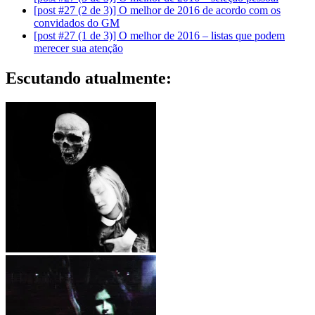
[post #27 (2 de 3)] O melhor de 2016 de acordo com os
convidados do GM
[post #27 (1 de 3)] O melhor de 2016 – listas que podem
merecer sua atenção
Escutando atualmente:
흰색 죽음 – 아버지