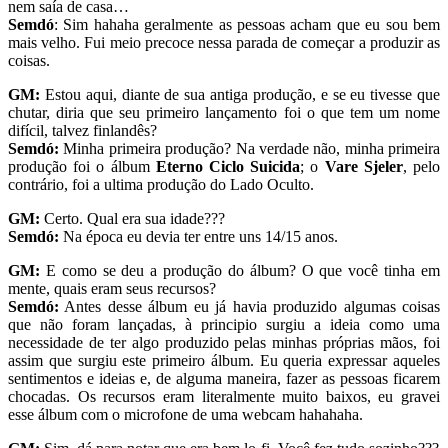
nem saía de casa…
Semdó
: Sim hahaha geralmente as pessoas acham que eu sou bem
mais velho. Fui meio precoce nessa parada de começar a produzir as
coisas.
GM:
Estou aqui, diante de sua antiga produção, e se eu tivesse que
chutar, diria que seu primeiro lançamento foi o que tem um nome
difícil, talvez finlandês?
Semdó:
Minha primeira produção? Na verdade não, minha primeira
produção foi o álbum
Eterno Ciclo Suicida
; o
Vare Sjeler
, pelo
contrário, foi a ultima produção do Lado Oculto.
GM:
Certo. Qual era sua idade???
Semdó:
Na época eu devia ter entre uns 14/15 anos.
GM:
E como se deu a produção do álbum? O que você tinha em
mente, quais eram seus recursos?
Semdó:
Antes desse álbum eu já havia produzido algumas coisas
que não foram lançadas, à principio surgiu a ideia como uma
necessidade de ter algo produzido pelas minhas próprias mãos, foi
assim que surgiu este primeiro álbum. Eu queria expressar aqueles
sentimentos e ideias e, de alguma maneira, fazer as pessoas ficarem
chocadas. Os recursos eram literalmente muito baixos, eu gravei
esse álbum com o microfone de uma webcam hahahaha.