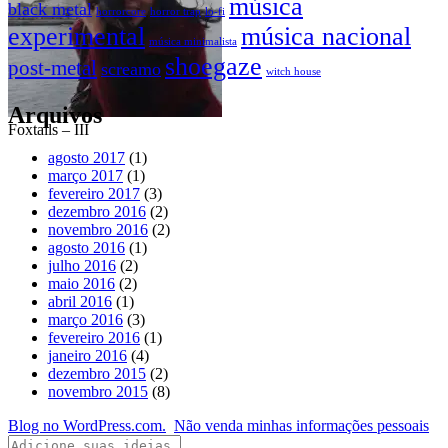
música
black metal
horrorcore
horror trap
lo-fi
experimental
música nacional
música minimalista
shoegaze
post-metal
screamo
witch house
Arquivos
Foxtails – III
agosto 2017
(1)
março 2017
(1)
fevereiro 2017
(3)
dezembro 2016
(2)
novembro 2016
(2)
agosto 2016
(1)
julho 2016
(2)
maio 2016
(2)
abril 2016
(1)
março 2016
(3)
fevereiro 2016
(1)
janeiro 2016
(4)
dezembro 2015
(2)
novembro 2015
(8)
Blog no WordPress.com.
Não venda minhas informações pessoais