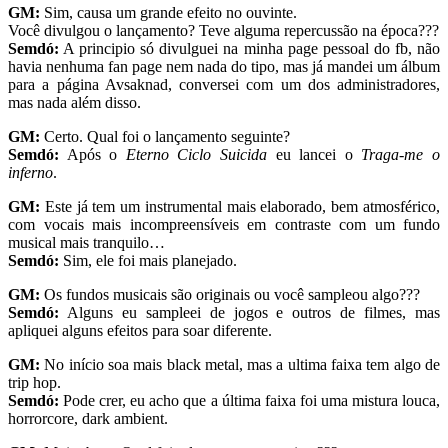
GM:
Sim, causa um grande efeito no ouvinte.
Você divulgou o lançamento? Teve alguma repercussão na época???
Semdó:
A principio só divulguei na minha page pessoal do fb, não
havia nenhuma fan page nem nada do tipo, mas já mandei um álbum
para a página Avsaknad, conversei com um dos administradores,
mas nada além disso.
GM:
Certo. Qual foi o lançamento seguinte?
Semdó:
Após o
Eterno Ciclo Suicida
eu lancei o
Traga-me o
inferno
.
GM:
Este já tem um instrumental mais elaborado, bem atmosférico,
com vocais mais incompreensíveis em contraste com um fundo
musical mais tranquilo…
Semdó:
Sim, ele foi mais planejado.
GM:
Os fundos musicais são originais ou você sampleou algo???
Semdó:
Alguns eu sampleei de jogos e outros de filmes, mas
apliquei alguns efeitos para soar diferente.
GM:
No início soa mais black metal, mas a ultima faixa tem algo de
trip hop.
Semdó:
Pode crer, eu acho que a última faixa foi uma mistura louca,
horrorcore, dark ambient.